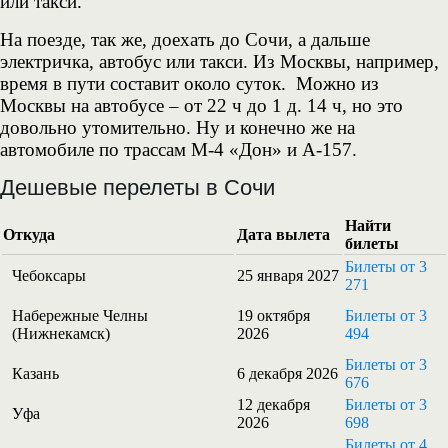
или такси.
На поезде, так же, доехать до Сочи, а дальше
электричка, автобус или такси. Из Москвы, например,
время в пути составит около суток. Можно из
Москвы на автобусе – от 22 ч до 1 д. 14 ч, но это
довольно утомительно. Ну и конечно же на
автомобиле по трассам М-4 «Дон» и А-157.
Дешевые перелеты в Сочи
Найти
Откуда
Дата вылета
билеты
Билеты от 3
Чебоксары
25 января 2027
271
Набережные Челны
19 октября
Билеты от 3
(Нижнекамск)
2026
494
Билеты от 3
Казань
6 декабря 2026
676
12 декабря
Билеты от 3
Уфа
2026
698
Билеты от 4