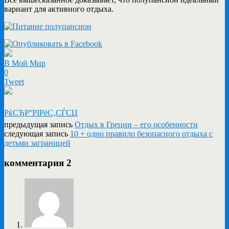
вариант для активного отдыха.
В Мой Мир
0
Tweet
РќСЂР°РІРёС‚СЃСЏ
предыдущая запись
Отдых в Греции – его особенности
следующая запись
10 + одно правило безопасного отдыха с
детьми заграницей
комментария 2