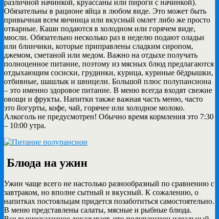
различной начинкой, круассаны или пироги с начинкой).
Обязательны в рационе яйца в любом виде. Это может быть
привычная всем яичница или вкусный омлет либо же просто
отварные. Каши подаются в холодном или горячем виде,
мюсли. Обязательно несколько раз в неделю подают оладьи
или блинчики, которые приправлены сладким сиропом,
джемом, сметаной или медом. Важно на отдыхе получать
полноценное питание, поэтому из мясных блюд предлагаются
отдыхающим сосиски, грудинки, курица, куриные бёдрышки,
отбивные, шашлык и шницели. Большой плюс полупансиона
– это именно здоровое питание. В меню всегда входят свежие
овощи и фрукты. Напитки также важная часть меню, часто
это йогурты, кофе, чай, горячее или холодное молоко.
Алкоголь не предусмотрен! Обычно время кормления это 7:30
– 10:00 утра.
Блюда на ужин
Ужин чаще всего не настолько разнообразный по сравнению с
завтраком, но вполне сытный и вкусный. К сожалению, о
напитках постояльцам придется позаботиться самостоятельно.
В меню представлены салаты, мясные и рыбные блюда.
Все вышесказанное доказывает, что полупансион идеальный