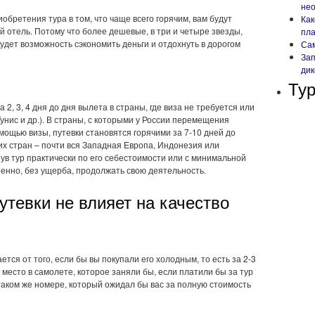
не
обретения тура в том, что чаще всего горячим, вам будут
Как
 отель. Потому что более дешевые, в три и четыре звезды,
пл
будет возможность сэкономить деньги и отдохнуть в дорогом
Сам
Зап
ди
Тур
2, 3, 4 дня до дня вылета в страны, где виза не требуется или
Тунис и др.). В страны, с которыми у России перемещения
мощью визы, путевки становятся горячими за 7-10 дней до
х стран – почти вся Западная Европа, Индонезия или
ув тур практически по его себестоимости или с минимальной
енно, без ущерба, продолжать свою деятельность.
утевки не влияет на качество
ется от того, если бы вы покупали его холодным, то есть за 2-3
 место в самолете, которое заняли бы, если платили бы за тур
таком же номере, который ожидал бы вас за полную стоимость