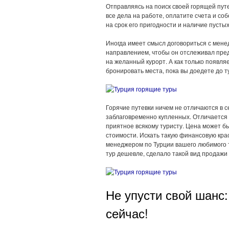
Отправляясь на поиск своей горящей пут
все дела на работе, оплатите счета и со
на срок его пригодности и наличие пусты
Иногда имеет смысл договориться с мен
направлением, чтобы он отслеживал пред
на желанный курорт. А как только появля
бронировать места, пока вы доедете до т
Горячие путевки ничем не отличаются в 
заблаговременно купленных. Отличается 
приятное всякому туристу. Цена может б
стоимости. Искать такую финансовую кра
менеджером по Турции вашего любимого т
тур дешевле, сделало такой вид продаж
Не упусти свой шанс
сейчас!