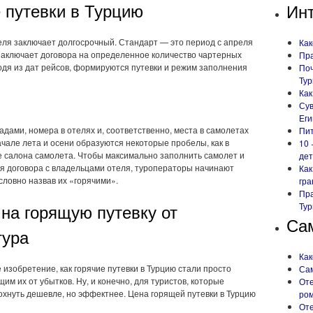
е путевки в Турцию
Ин
еля заключает долгосрочный. Стандарт — это период с апреля
Как
 заключает договора на определенное количество чартерных
Пра
дя из дат рейсов, формируются путевки и режим заполнения
Поч
Ту
Как
Сув
Еги
адами, номера в отелях и, соответственно, места в самолетах
Пит
начале лета и осени образуются некоторые пробелы, как в
10 
ке салона самолета. Чтобы максимально заполнить самолет и
дет
вия договора с владельцами отеля, туроператоры начинают
Как
словно назвав их «горячими».
гра
Пра
 на горящую путевку от
Тур
Са
тура
Как
 изобретение, как горячие путевки в Турцию стали просто
Сам
м их от убытков. Ну, и конечно, для туристов, которые
Оте
хнуть дешевле, но эффектнее. Цена горящей путевки в Турцию
ро
Оте