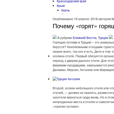
Краснодарский край
Крым
Керчь
Севастополь
Опубликовано 19 апреля, 2018 автором 
Симферополь
Почему «горят» горя
Москва
По Золотому кольцу
По Серебряному кольцу
Санкт-Петербург
В рубрике
Ближний Восток
,
Турция
Горящие путевки в Турцию – это уникальн
Сибирь
берутся? Неизбежными отходами туристич
Алтай
скорее всего, так оно и есть. Дело в том
Урал
Северная Америка
хозяина отеля. Первый обязуется организ
период, к дверям данного отеля. Для это
Доминикана
фирмами-продавцами, заказывается рекл
Канада
Даламан, Мерсин, Анталию или Мармарис
Куба
Мексика
Южная Америка
Второй, хозяин небольшого отеля или о
отелей, — должен их принять, разместить
захотели вернуться сюда вновь. Но в это
непроданные места в отелях и самолетах
«горячих путевок».