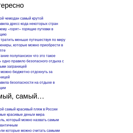
тересно
ой чемодан самый крутой
вила дресс-кода некоторых стран
ему «горят» горящие путевки в
рцию
 тратить меньше путешествуя по миру
ениры, которые можно приобрести в
пте
ание полупансион что это такое
+ одно правило безопасного отдыха с
ьми заграницей
 можно бюджетно отдохнуть за
ницей
вила безопасности на отдыхе в
ции
мый, самый…
ой самый красивый пляж в России
ые красивые деньги мира
ль, который можно назвать самым
мантичным
ли которые можно считать самыми