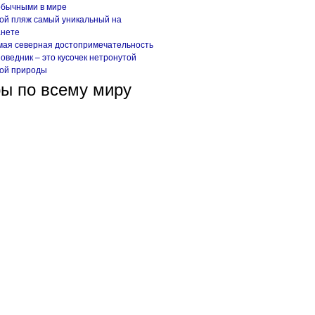
обычными в мире
ой пляж самый уникальный на
анете
ая северная достопримечательность
оведник – это кусочек нетронутой
кой природы
ы по всему миру