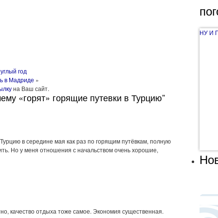
пог
НУ И 
углый год
ть в Мадриде
»
ылку
на Ваш сайт.
чему «горят» горящие путевки в Турцию”
Турцию в середине мая как раз по горящим путёвкам, полную
ить. Но у меня отношения с начальством очень хорошие,
Нов
но, качество отдыха тоже самое. Экономия существенная.