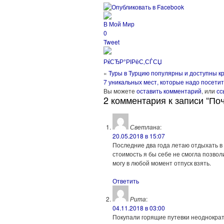
В Мой Мир
0
Tweet
РќСЂР°РІРёС‚СЃСЏ
«
Туры в Турцию популярны и доступны кр
7 уникальных мест, которые надо посети
Вы можете
оставить комментарий
, или
сс
2 комментария к записи “По
Светлана
:
20.05.2018 в 15:07
Последние два года летаю отдыхать в 
стоимость я бы себе не смогла позвол
могу в любой момент отпуск взять.
Ответить
Рита
:
04.11.2018 в 03:00
Покупали горящие путевки неоднократ