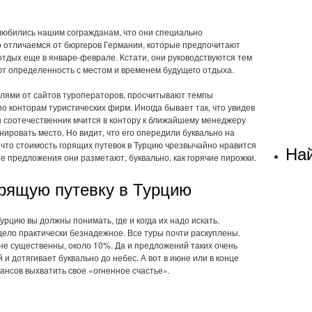
олюбились нашим согражданам, что они специально
о отличаемся от бюргеров Германии, которые предпочитают
отдых еще в январе-феврале. Кстати, они руководствуются тем
т определенность с местом и временем будущего отдыха.
лями от сайтов туроператоров, просчитывают темпы
о конторам туристических фирм. Иногда бывает так, что увидев
 соотечественник мчится в контору к ближайшему менеджеру
нировать место. Но видит, что его опередили буквально на
, что стоимость горящих путевок в Турцию чрезвычайно нравится
Най
 предложения они разметают, буквально, как горячие пирожки.
орящую путевку в Турцию
урцию вы должны понимать, где и когда их надо искать.
 дело практически безнадежное. Все туры почти раскуплены.
 не существенны, около 10%. Да и предложений таких очень
и дотягивает буквально до небес. А вот в июне или в конце
ансов выхватить свое «огненное счастье».