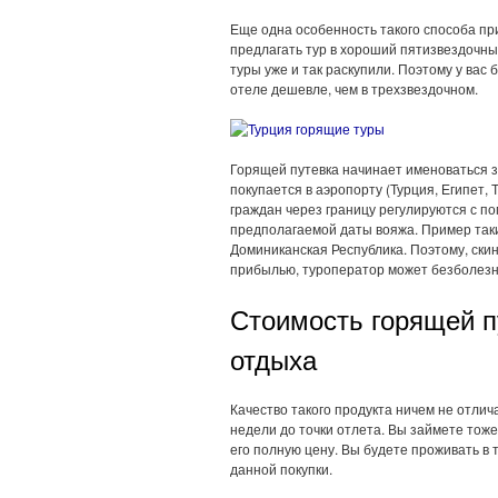
Еще одна особенность такого способа при
предлагать тур в хороший пятизвездочный
туры уже и так раскупили. Поэтому у вас 
отеле дешевле, чем в трехзвездочном.
Горящей путевка начинает именоваться за 
покупается в аэропорту (Турция, Египет, 
граждан через границу регулируются с по
предполагаемой даты вояжа. Пример таки
Доминиканская Республика. Поэтому, скин
прибылью, туроператор может безболезн
Стоимость горящей п
отдыха
Качество такого продукта ничем не отлича
недели до точки отлета. Вы займете тоже
его полную цену. Вы будете проживать в 
данной покупки.