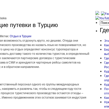
Waska
щие путевки в Турцию
Где
Метки:
Отдых в Турции
ая возможность отдохнуть круто, но дешево. Откуда они
Эти
еского производства их назвать язык не поворачивается, но
Как
, что цену на отдых определяет консенсус туроператора и
Бер
овать доставку такого-то количества туристов, в определенный
вы
го заключаются партнерские договора с туристическим
Где
ама в СМИ и арендуются чартерные рейсы самолетов на
Где
 и в обратном направлении.
Рос
Куд
Где
опр
тветственный персонал одного из группы международных
Куд
, накормить и развлечь так, чтобы в следующем году гости
Поч
м процессе туристического производства остаются отходы –
отп
. Именно продвижением этих остатков занимается индустрия
Как
Нуж
или