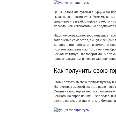
Цены на горячие путевки в Турцию так п
выслеживают такие туры. Этим мы сильн
спланировать и забронировать место на 
же желанием сэкономить, но предпочитаю
Наши же сограждане, вооружившись паро
заполнения самолетов, рыщут с вещами п
желанное горящее место в самолете, наш
по этому направлению. Тот, начинает бро
несколько минут. Это говорит лишь о том
нашим гражданам, и любые удешевленные
Как получить свою г
Чтобы захватить свою горячую путевку в Т
Например, в высокий сезон, в июле – это
Скидки на последнее место в самолете –
немного, но спрос на них — запредельный 
августа вы имеете значительно больше ш