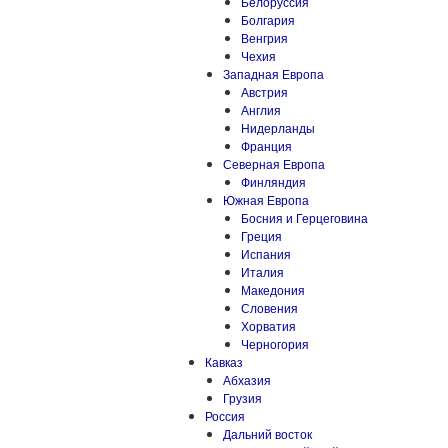
Белоруссия
Болгария
Венгрия
Чехия
Западная Европа
Австрия
Англия
Нидерланды
Франция
Северная Европа
Финляндия
Южная Европа
Босния и Герцеговина
Греция
Испания
Италия
Македония
Словения
Хорватия
Черногория
Кавказ
Абхазия
Грузия
Россия
Дальний восток