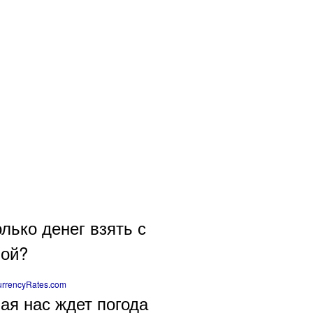
лько денег взять с
бой?
rrencyRates.com
ая нас ждет погода