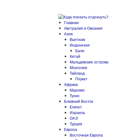
Главная
Австралия и Океания
Азия
Вьетнам
Индонезия
Бали
Китай
Мальдивские острова
Монголия
Тайланд
Пхукет
Африка
Марокко
Тунис
Ближний Восток
Египет
Израиль
ОАЭ
Турция
Европа
Восточная Европа