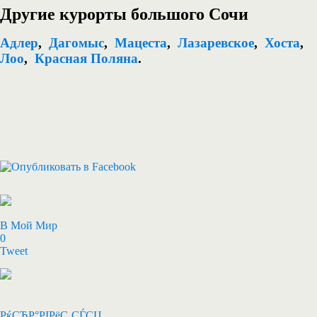
Другие курорты большого Сочи
Адлер
,
Дагомыс
,
Мацеста
,
Лазаревское
,
Хоста
,
Лоо
,
Красная Поляна
.
В Мой Мир
0
Tweet
РќСЂР°РІРёС‚СЃСЏ