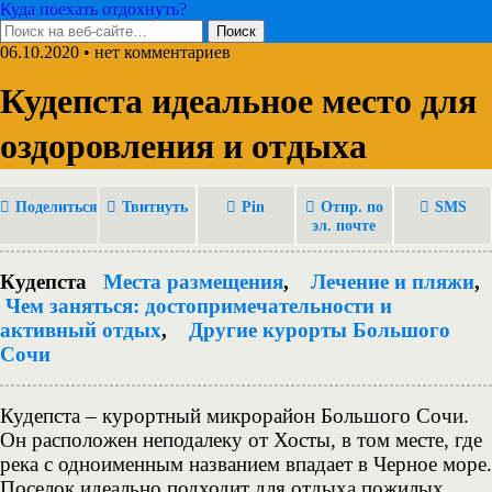
Куда поехать отдохнуть?
06.10.2020 • нет комментариев
Кудепста идеальное место для
оздоровления и отдыха
Поделиться
Твитнуть
Pin
Отпр. по
SMS
эл. почте
Кудепста
Места размещения
,
Лечение и пляжи
,
Чем заняться: достопримечательности и
активный отдых
,
Другие курорты Большого
Сочи
Кудепста – курортный микрорайон Большого Сочи.
Он расположен неподалеку от Хосты, в том месте, где
река с одноименным названием впадает в Черное море.
Поселок идеально подходит для отдыха пожилых