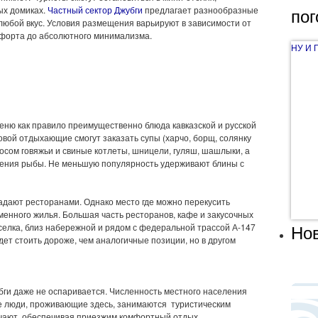
пог
вых домиках.
Частный сектор Джубги
предлагает разнообразные
 любой вкус. Условия размещения варьируют в зависимости от
мфорта до абсолютного минимализма.
НУ И 
еню как правило преимущественно блюда кавказской и русской
овой отдыхающие смогут заказать супы (харчо, борщ, солянку
осом говяжьи и свиные котлеты, шницели, гуляш, шашлыки, а
ения рыбы. Не меньшую популярность удерживают блины с
адают ресторанами. Однако место где можно перекусить
менного жилья. Большая часть ресторанов, кафе и закусочных
Нов
селка, близ набережной и рядом с федеральной трассой А-147
дет стоить дороже, чем аналогичные позиции, но в другом
ги даже не оспаривается. Численность местного населения
се люди, проживающие здесь, занимаются туристическим
учают, обеспечивая приезжим комфортный отдых.