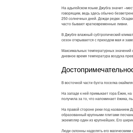
На адыгейском языке Джубга значит «мест
говорящим, ведь здесь обычно безветрен
250 солнечных дней. Дожди редки. Осадк
часто бывают кратковременные ливни.
В Джубге влажный субтропический климат
сезон открывается с приходом мая и зав
Максимальных температурных значений ст
дневное время температура воздуха прев
Достопримечательно
В восточной части бухта поселка окаймл
На западе к ней примыкает гора Ёжик, на
получила за то, что напоминает ёжика, п
На правой стороне реки под названием Д
образованный крупными плитами песчаник
экземпляр один из крупнейших. Его ширина
Люди склонны наделять его магическими 