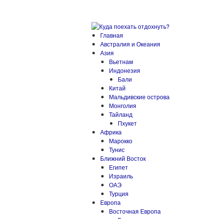
Главная
Австралия и Океания
Азия
Вьетнам
Индонезия
Бали
Китай
Мальдивские острова
Монголия
Тайланд
Пхукет
Африка
Марокко
Тунис
Ближний Восток
Египет
Израиль
ОАЭ
Турция
Европа
Восточная Европа