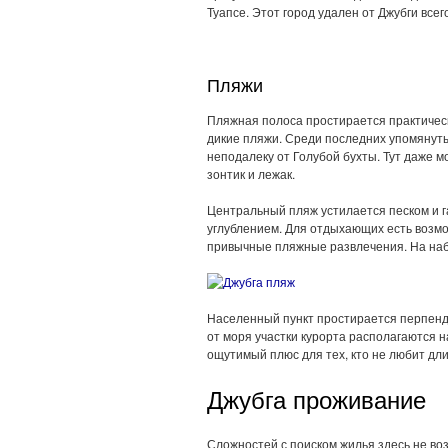
Туапсе. Этот город удален от Джубги всег
Пляжи
Пляжная полоса простирается практически
дикие пляжи. Среди последних упомянут
неподалеку от Голубой бухты. Тут даже 
зонтик и лежак.
Центральный пляж устилается песком и г
углублением. Для отдыхающих есть возмож
привычные пляжные развлечения. На наб
Населенный пункт простирается перпенд
от моря участки курорта располагаются н
ощутимый плюс для тех, кто не любит дл
Джубга проживание
Сложностей с поиском жилья здесь не воз