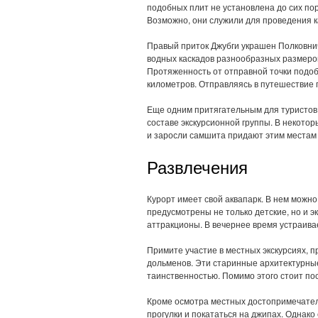
подобных плит не установлена до сих пор
Возможно, они служили для проведения к
Правый приток Джубги украшен Полковни
водных каскадов разнообразных размеров
Протяженность от отправной точки подоб
километров. Отправляясь в путешествие п
Еще одним притягательным для туристов 
составе экскурсионной группы. В некотор
и заросли самшита придают этим местам
Развлечения
Курорт имеет свой аквапарк. В нем можно
предусмотрены не только детские, но и 
аттракционы. В вечернее время устраива
Примите участие в местных экскурсиях, 
дольменов. Эти старинные архитектурны
таинственностью. Помимо этого стоит по
Кроме осмотра местных достопримечате
прогулки и покататься на джипах. Однако