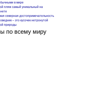
обычными в мире
ой пляж самый уникальный на
анете
ая северная достопримечательность
оведник – это кусочек нетронутой
кой природы
ы по всему миру