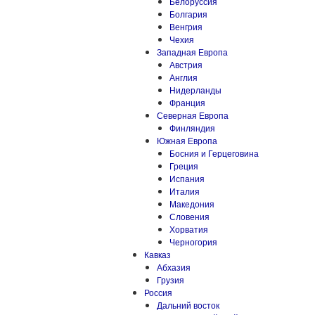
Белоруссия
Болгария
Венгрия
Чехия
Западная Европа
Австрия
Англия
Нидерланды
Франция
Северная Европа
Финляндия
Южная Европа
Босния и Герцеговина
Греция
Испания
Италия
Македония
Словения
Хорватия
Черногория
Кавказ
Абхазия
Грузия
Россия
Дальний восток