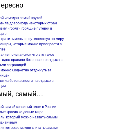
тересно
ой чемодан самый крутой
вила дресс-кода некоторых стран
ему «горят» горящие путевки в
рцию
 тратить меньше путешествуя по миру
ениры, которые можно приобрести в
пте
ание полупансион что это такое
+ одно правило безопасного отдыха с
ьми заграницей
 можно бюджетно отдохнуть за
ницей
вила безопасности на отдыхе в
ции
мый, самый…
ой самый красивый пляж в России
ые красивые деньги мира
ль, который можно назвать самым
мантичным
ли которые можно считать самыми