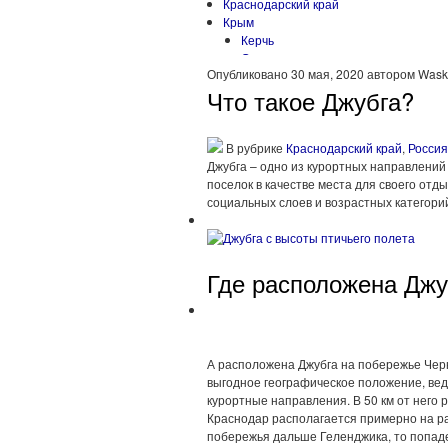
Краснодарский край
Крым
Керчь
Севастополь
Опубликовано 30 мая, 2020 автором Was
Симферополь
Что такое Джубга?
Москва
По Золотому кольцу
По Серебряному кольцу
Санкт-Петербург
В рубрике
Краснодарский край
,
Россия
Джубга – одно из курортных направлений
Сибирь
поселок в качестве места для своего от
Алтай
социальных слоев и возрастных категори
Урал
Северная Америка
Доминикана
Канада
Где расположена Джу
Куба
Мексика
Южная Америка
А расположена Джубга на побережье Черн
выгодное географическое положение, вед
курортные направления. В 50 км от него р
Краснодар располагается примерно на ра
побережья дальше Геленджика, то попаде