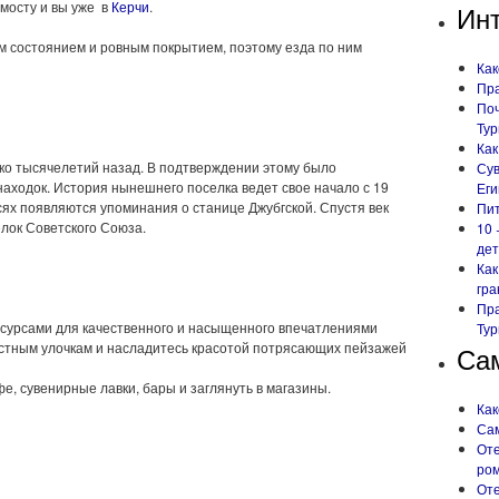
 мосту и вы уже в
Керчи
.
Ин
 состоянием и ровным покрытием, поэтому езда по ним
Как
Пра
Поч
Ту
Как
ко тысячелетий назад. В подтверждении этому было
Сув
аходок. История нынешнего поселка ведет свое начало с 19
Еги
сях появляются упоминания о станице Джубгской. Спустя век
Пит
елок Советского Союза.
10 
дет
Как
гра
Пра
сурсами для качественного и насыщенного впечатлениями
Тур
естным улочкам и насладитесь красотой потрясающих пейзажей
Са
е, сувенирные лавки, бары и заглянуть в магазины.
Как
Сам
Оте
ро
Оте