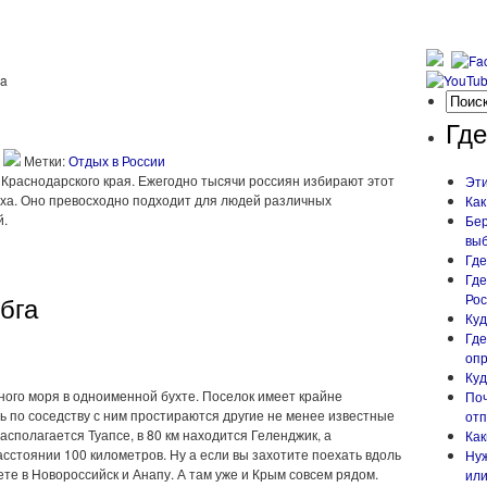
ka
Где
Метки:
Отдых в России
 Краснодарского края. Ежегодно тысячи россиян избирают этот
Эти
дыха. Оно превосходно подходит для людей различных
Как
й.
Бер
вы
Где
Где
бга
Рос
Куд
Где
опр
Куд
ого моря в одноименной бухте. Поселок имеет крайне
Поч
ь по соседству с ним простираются другие не менее известные
отп
асполагается Туапсе, в 80 км находится Геленджик, а
Как
сстоянии 100 километров. Ну а если вы захотите поехать вдоль
Нуж
те в Новороссийск и Анапу. А там уже и Крым совсем рядом.
или