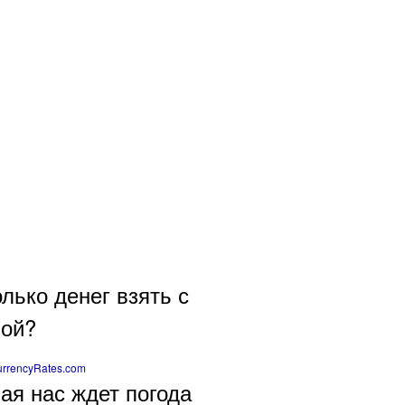
лько денег взять с
бой?
rrencyRates.com
ая нас ждет погода