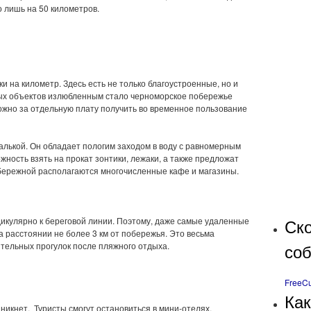
о лишь на 50 километров.
 на километр. Здесь есть не только благоустроенные, но и
ых объектов излюбленным стало черноморское побережье
можно за отдельную плату получить во временное пользование
алькой. Он обладает пологим заходом в воду с равномерным
ность взять на прокат зонтики, лежаки, а также предложат
ережной располагаются многочисленные кафе и магазины.
Ско
икулярно к береговой линии. Поэтому, даже самые удаленные
а расстоянии не более 3 км от побережья. Это весьма
со
ительных прогулок после пляжного отдыха.
FreeCu
Как
никнет. Туристы смогут остановиться в мини-отелях,