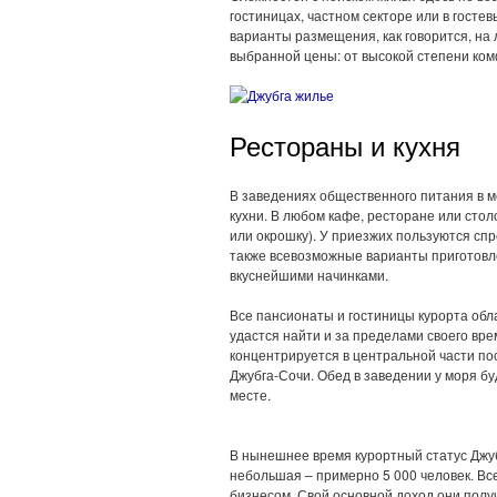
гостиницах, частном секторе или в госте
варианты размещения, как говорится, на
выбранной цены: от высокой степени ко
Рестораны и кухня
В заведениях общественного питания в м
кухни. В любом кафе, ресторане или стол
или окрошку). У приезжих пользуются спр
также всевозможные варианты приготовл
вкуснейшими начинками.
Все пансионаты и гостиницы курорта обл
удастся найти и за пределами своего вре
концентрируется в центральной части по
Джубга-Сочи. Обед в заведении у моря бу
месте.
В нынешнее время курортный статус Джуб
небольшая – примерно 5 000 человек. В
бизнесом. Свой основной доход они пол