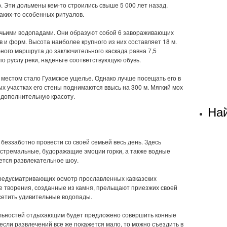
. Эти дольмены кем-то строились свыше 5 000 лет назад.
аких-то особенных ритуалов.
чьими водопадами. Они образуют собой 6 завораживающих
 и форм. Высота наиболее крупного из них составляет 18 м.
ного маршрута до заключительного каскада равна 7,5
о руслу реки, наденьте соответствующую обувь.
местом стало Гуамское ущелье. Однако лучше посещать его в
ых участках его стены поднимаются ввысь на 300 м. Мягкий мох
 дополнительную красоту.
Най
 беззаботно провести со своей семьей весь день. Здесь
экстремальные, будоражащие эмоции горки, а также водные
ется развлекательное шоу.
предусматривающих осмотр прославленных кавказских
е творения, созданные из камня, прельщают приезжих своей
сетить удивительные водопады.
льностей отдыхающим будет предложено совершить конные
 если развлечений все же покажется мало, то можно съездить в