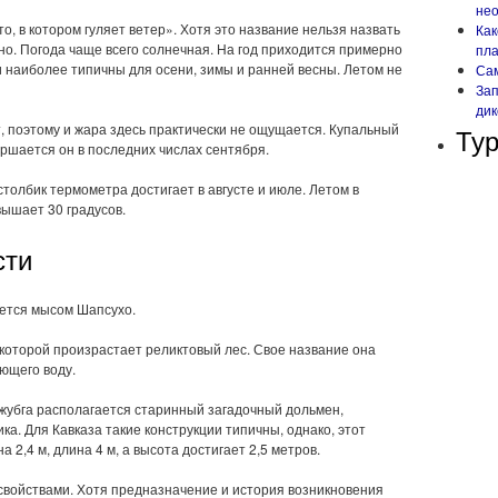
не
о, в котором гуляет ветер». Хотя это название нельзя назвать
Как
но. Погода чаще всего солнечная. На год приходится примерно
пл
и наиболее типичны для осени, зимы и ранней весны. Летом не
Сам
Зап
ди
, поэтому и жара здесь практически не ощущается. Купальный
Тур
ершается он в последних числах сентября.
олбик термометра достигает в августе и июле. Летом в
ышает 30 градусов.
сти
яется мысом Шапсухо.
 которой произрастает реликтовый лес. Свое название она
ьющего воду.
жубга располагается старинный загадочный дольмен,
а. Для Кавказа такие конструкции типичны, однако, этот
 2,4 м, длина 4 м, а высота достигает 2,5 метров.
свойствами. Хотя предназначение и история возникновения